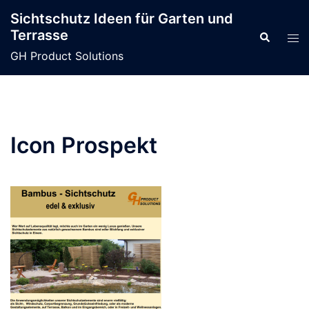
Zum
Sichtschutz Ideen für Garten und
Inhalt
Terrasse
Suche
Men
springen
ums
GH Product Solutions
Icon Prospekt