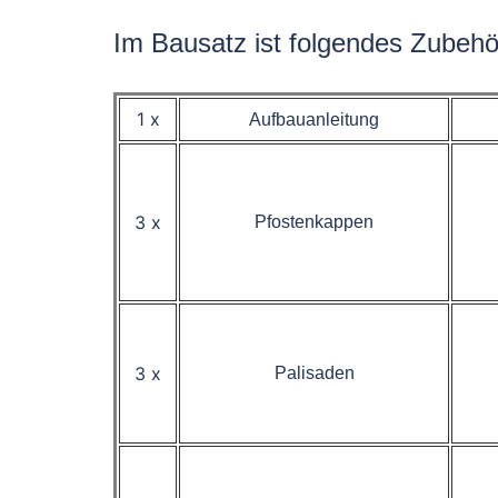
Im Bausatz ist folgendes Zubehö
1 x
Aufbauanleitung
3 x
Pfostenkappen
3 x
Palisaden