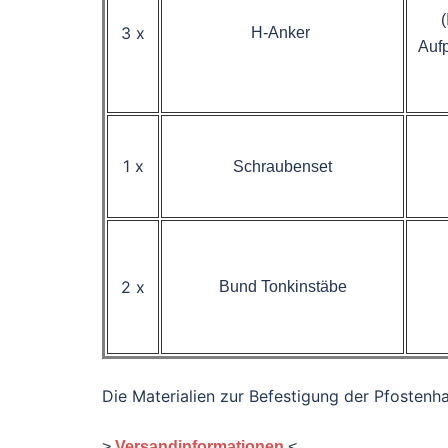
3 x
H-Anker
Aufp
1 x
Schraubenset
2 x
Bund Tonkinstäbe
Die Materialien zur Befestigung der Pfostenha
>
Versandinformationen
<