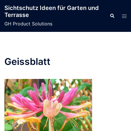
Zum
Sichtschutz Ideen für Garten und
Inhalt
Terrasse
Suche
Men
springen
ums
GH Product Solutions
Geissblatt