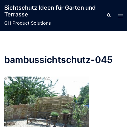
Zum
Sichtschutz Ideen für Garten und
Inhalt
Terrasse
Suche
Men
springen
ums
GH Product Solutions
bambussichtschutz-045