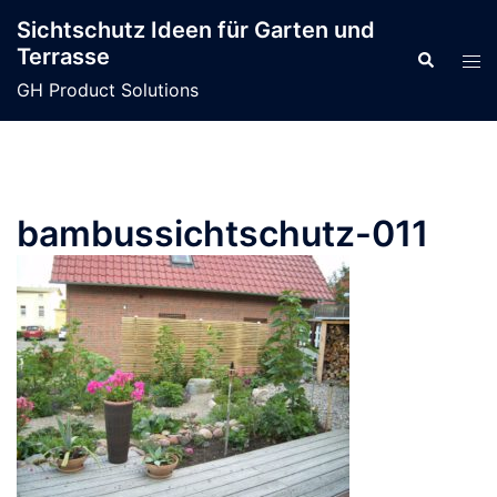
Zum
Sichtschutz Ideen für Garten und
Inhalt
Terrasse
Suche
Men
springen
ums
GH Product Solutions
bambussichtschutz-011